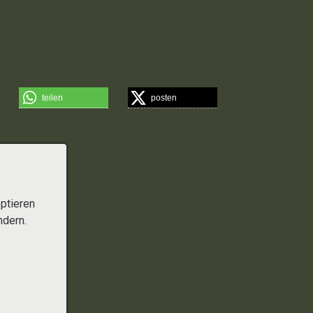
teilen
posten
ptieren
ndern.